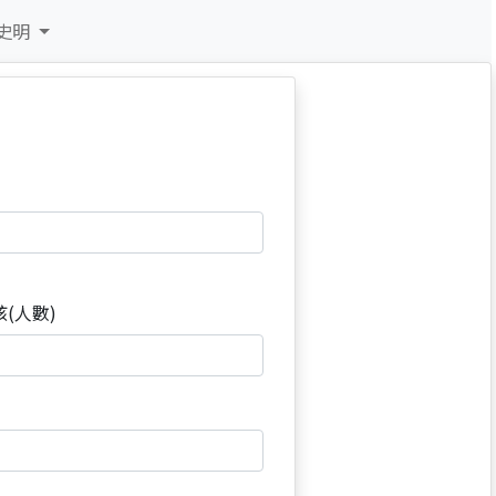
史明
孩(人數)