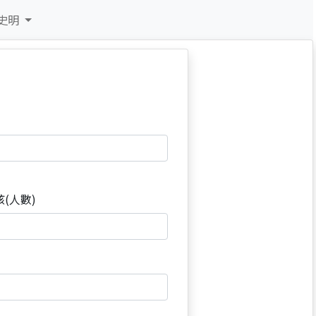
史明
孩(人數)