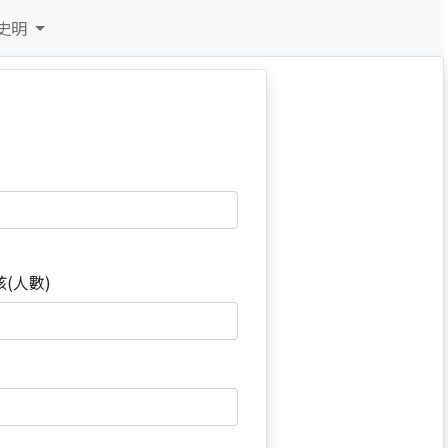
史明
孩(人數)