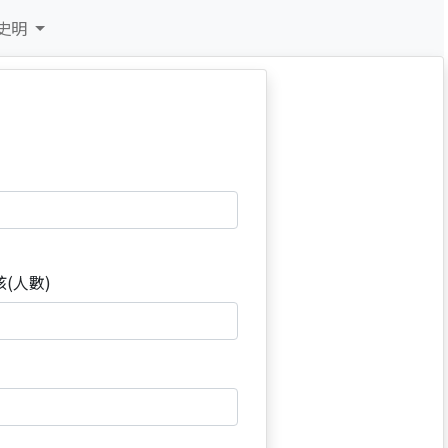
史明
孩(人數)